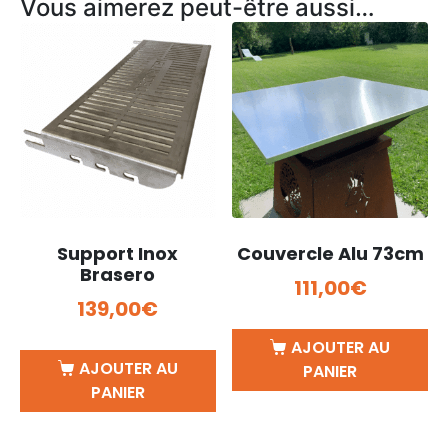
Vous aimerez peut-être aussi…
Support Inox
Couvercle Alu 73cm
Brasero
111,00
€
139,00
€
AJOUTER AU
AJOUTER AU
PANIER
PANIER