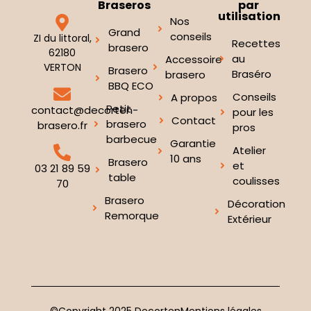
Braseros
par
utilisation
Nos
Grand
conseils
ZI du littoral,
Recettes
brasero
62180
au
Accessoire
VERTON
Brasero
Braséro
brasero
BBQ ECO
Conseils
A propos
Petit
contact@decorten-
pour les
Contact
brasero
brasero.fr
pros
barbecue
Garantie
Atelier
10 ans
Brasero
et
03 21 89 59
table
coulisses
70
Brasero
Décoration
Remorque
Extérieur