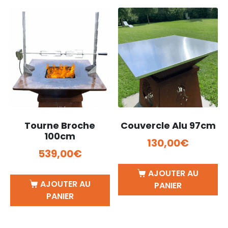
Tourne Broche
Couvercle Alu 97cm
100cm
130,00
€
539,00
€
AJOUTER AU
AJOUTER AU
PANIER
PANIER