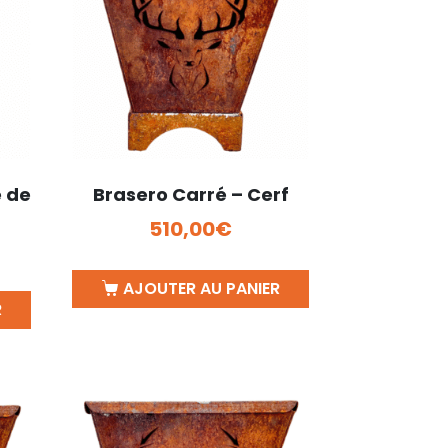
e de
Brasero Carré – Cerf
510,00
€
AJOUTER AU PANIER
R