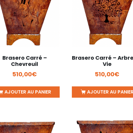
Brasero Carré –
Brasero Carré – Arbr
Chevreuil
Vie
510,00
€
510,00
€
AJOUTER AU PANIER
AJOUTER AU PANIE