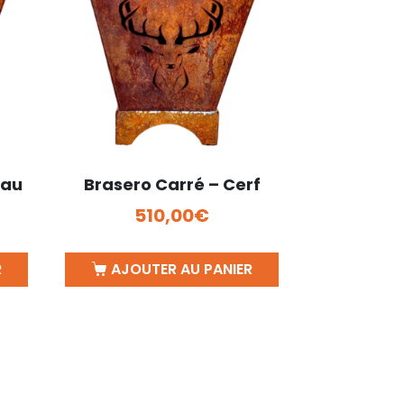
eau
Brasero Carré – Cerf
510,00
€
R
AJOUTER AU PANIER