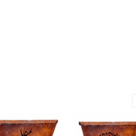
PETIT BRASERO
Accueil
>
Brasero Terrasse
>
Petit Brasero