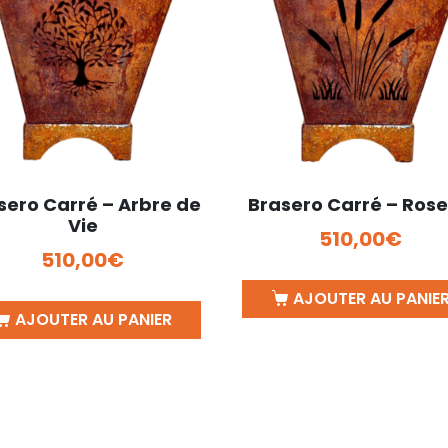
sero Carré – Arbre de
Brasero Carré – Ros
Vie
510,00
€
510,00
€
AJOUTER AU PANIE
AJOUTER AU PANIER