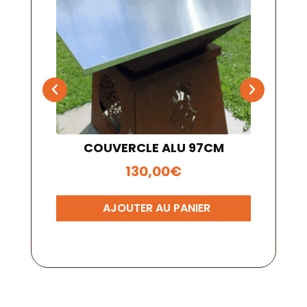
73 CM
COUVERCLE ALU 97CM
CO
130,00
€
ER
AJOUTER AU PANIER