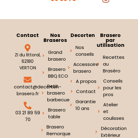
Contact
Nos
Decorten
Brasero
Braseros
par
utilisation
Nos
Grand
conseils
ZI du littoral,
Recettes
brasero
62180
au
Accessoire
VERTON
Brasero
Braséro
brasero
BBQ ECO
Conseils
A propos
Petit
contact@decorten-
pour les
Contact
brasero
brasero.fr
pros
barbecue
Garantie
Atelier
10 ans
Brasero
et
03 21 89 59
table
coulisses
70
Brasero
Décoration
Remorque
Extérieur