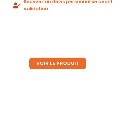
Recevez un devis personnalisé avant
validation
Le Brasero
Remorque
VOIR LE PRODUIT
Nos Braseros de
chauffe