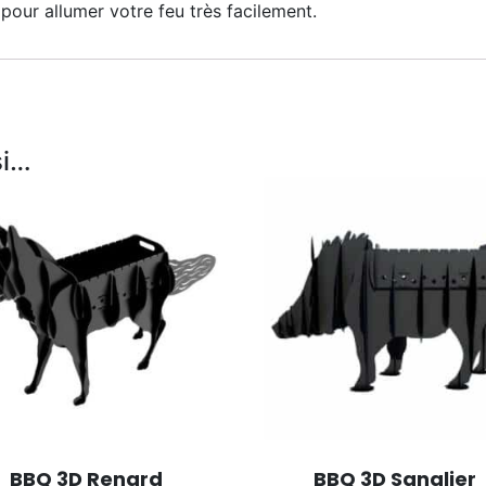
 pour allumer votre feu très facilement.
si…
BBQ 3D Renard
BBQ 3D Sanglier