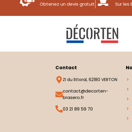
Obtenez un devis gratuit
Sur les
Contact
No
ZI du littoral, 62180 VERTON
contact@decorten-
brasero.fr
03 21 89 59 70