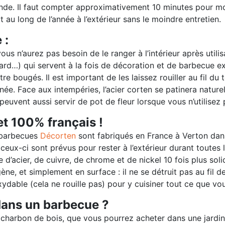
nde. Il faut compter approximativement 10 minutes pour m
 au long de l’année à l’extérieur sans le moindre entretien.
 :
us n’aurez pas besoin de le ranger à l’intérieur après util
rd…) qui servent à la fois de décoration et de barbecue ex
tre bougés. Il est important de les laissez rouiller au fil du 
année. Face aux intempéries, l’acier corten se patinera natur
euvent aussi servir de pot de fleur lorsque vous n’utilisez
et 100% français !
 barbecues
Décorten
sont fabriqués en France à Verton dans
eux-ci sont prévus pour rester à l’extérieur durant toutes 
e d’acier, de cuivre, de chrome et de nickel 10 fois plus soli
ène, et simplement en surface : il ne se détruit pas au fil 
oxydable (cela ne rouille pas) pour y cuisiner tout ce que v
dans un barbecue ?
e charbon de bois, que vous pourrez acheter dans une jardi