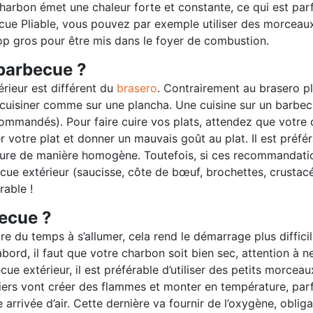
 charbon émet une chaleur forte et constante, ce qui est par
cue Pliable, vous pouvez par exemple utiliser des morceau
trop gros pour être mis dans le foyer de combustion.
barbecue ?
rieur est différent du
brasero
. Contrairement au brasero p
uisiner comme sur une plancha. Une cuisine sur un barbecu
commandés). Pour faire cuire vos plats, attendez que votre
r votre plat et donner un mauvais goût au plat. Il est préfé
ature de manière homogène. Toutefois, si ces recommandati
becue extérieur (saucisse, côte de bœuf, brochettes, crustac
rable !
ecue ?
tre du temps à s’allumer, cela rend le démarrage plus diffic
’abord, il faut que votre charbon soit bien sec, attention 
 extérieur, il est préférable d’utiliser des petits morceaux
ers vont créer des flammes et monter en température, parf
te arrivée d’air. Cette dernière va fournir de l’oxygène, obl