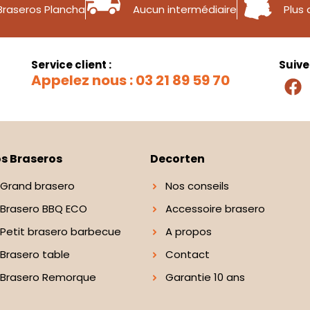
 Braseros Plancha
Aucun intermédiaire
Plus 
Service client :
Suiv
Appelez nous : 03 21 89 59 70
s Braseros
Decorten
Grand brasero
Nos conseils
Brasero BBQ ECO
Accessoire brasero
Petit brasero barbecue
A propos
Brasero table
Contact
Brasero Remorque
Garantie 10 ans