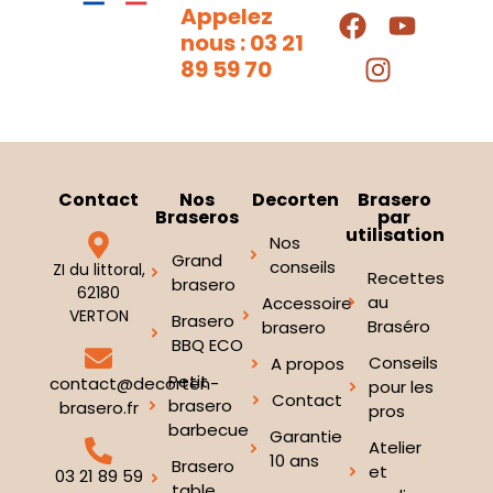
Appelez
nous : 03 21
89 59 70
Contact
Nos
Decorten
Brasero
Braseros
par
utilisation
Nos
Grand
conseils
ZI du littoral,
Recettes
brasero
62180
au
Accessoire
VERTON
Brasero
Braséro
brasero
BBQ ECO
Conseils
A propos
Petit
contact@decorten-
pour les
Contact
brasero
brasero.fr
pros
barbecue
Garantie
Atelier
10 ans
Brasero
et
03 21 89 59
table