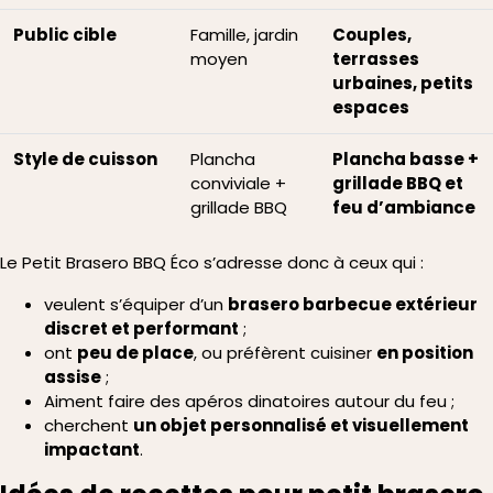
Public cible
Famille, jardin
Couples,
moyen
terrasses
urbaines, petits
espaces
Style de cuisson
Plancha
Plancha basse +
conviviale +
grillade BBQ et
grillade BBQ
feu d’ambiance
Le Petit Brasero BBQ Éco s’adresse donc à ceux qui :
veulent s’équiper d’un
brasero barbecue extérieur
discret et performant
;
ont
peu de place
, ou préfèrent cuisiner
en position
assise
;
Aiment faire des apéros dinatoires autour du feu ;
cherchent
un objet personnalisé et visuellement
impactant
.