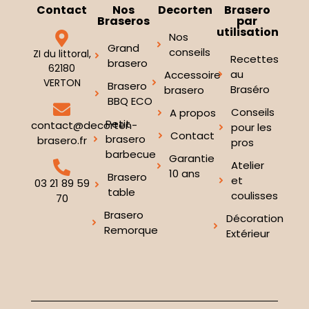
Contact
Nos
Decorten
Brasero
Braseros
par
utilisation
Nos
Grand
conseils
ZI du littoral,
Recettes
brasero
62180
au
Accessoire
VERTON
Brasero
Braséro
brasero
BBQ ECO
Conseils
A propos
Petit
contact@decorten-
pour les
Contact
brasero
brasero.fr
pros
barbecue
Garantie
Atelier
10 ans
Brasero
et
03 21 89 59
table
coulisses
70
Brasero
Décoration
Remorque
Extérieur